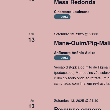
Mesa Redonda
Cineteatro Louletano
Loulé
Setembro 13, 2025 @ 21:00
SÁB
13
Mane-Quim/Pig-Mal
Anfiteatro Anónio Aleixo
Loulé
Versão distópica do mito de Pigmal
(pedaços de) Manequins vão sobrev
é um episódio onde se retrata um
camuflada, com final em reviravolt
Setembro 13, 2025 @ 21:40
SÁB
13
Percurso sonoro