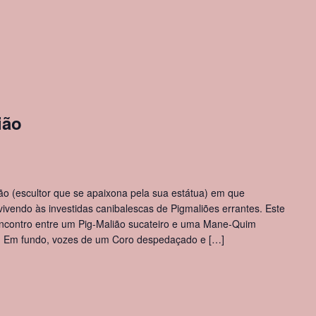
ião
ião (escultor que se apaixona pela sua estátua) em que
ivendo às investidas canibalescas de Pigmaliões errantes. Este
 encontro entre um Pig-Malião sucateiro e uma Mane-Quim
a. Em fundo, vozes de um Coro despedaçado e […]