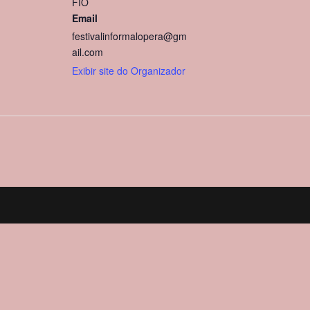
FIO
Email
festivalinformalopera@gm
ail.com
Exibir site do Organizador