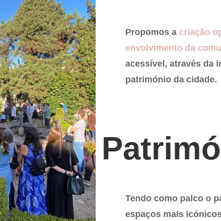
Propomos a
criação op
envolvimento da com
acessível, através da 
património da cidade.
Patrimó
Tendo como palco o pa
espaços mais icónicos,