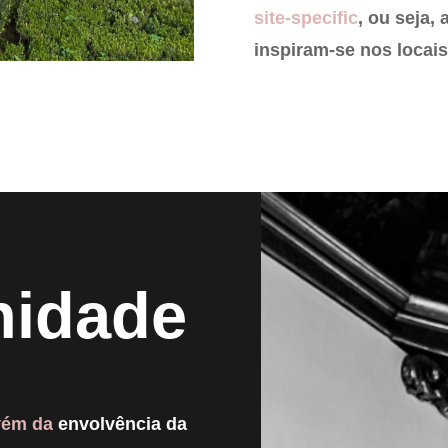
site-specific
, ou seja,
inspiram-se nos locais
idade
dvém da
envolvência da