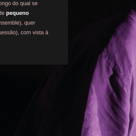
longo do qual se
de
pequeno
nsemble), quer
essão), com vista à