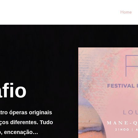
Home
fio
ro óperas originais
os diferentes. Tudo
to, encenação…