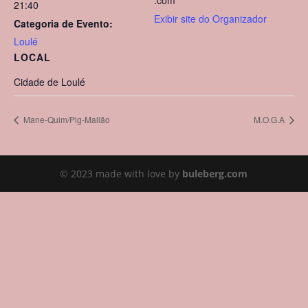
.com
21:40
Exibir site do Organizador
Categoria de Evento:
Loulé
LOCAL
Cidade de Loulé
Mane-Quim/Pig-Malião
M.O.G.A
© 2023 made with love by
buleberg.com